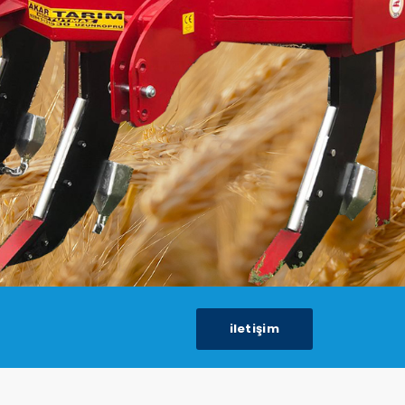
i̇leti̇şi̇m