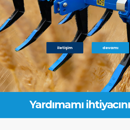
i̇leti̇şi̇m
devami
Yardımamı ihtiyacını