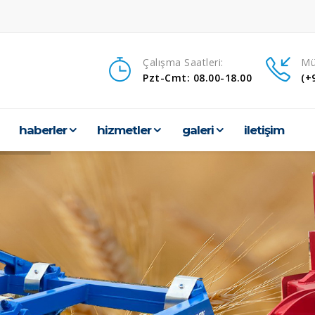
Çalışma Saatleri:
Mü
Pzt-Cmt: 08.00-18.00
(+
haberler
hi̇zmetler
galeri̇
i̇leti̇şi̇m