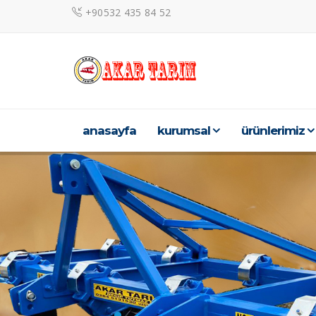
+90532 435 84 52
anasayfa
kurumsal
ürünleri̇mi̇z
.