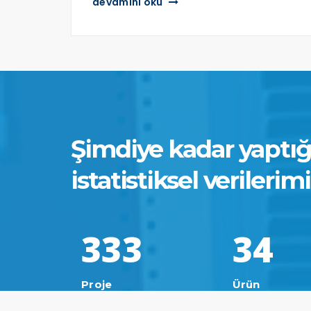
devamını oku
Şimdiye kadar yaptı
istatistiksel verilerim
3
3
3
3
4
Proje
Ürün