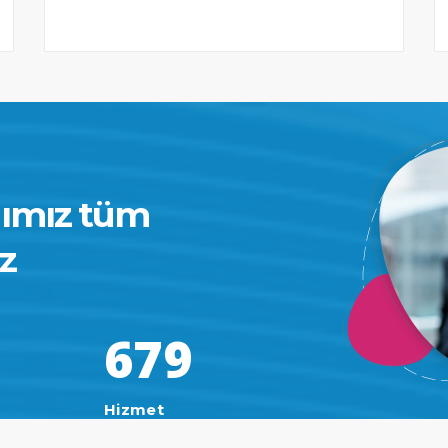
ğımız tüm
iz
6
7
9
Hizmet