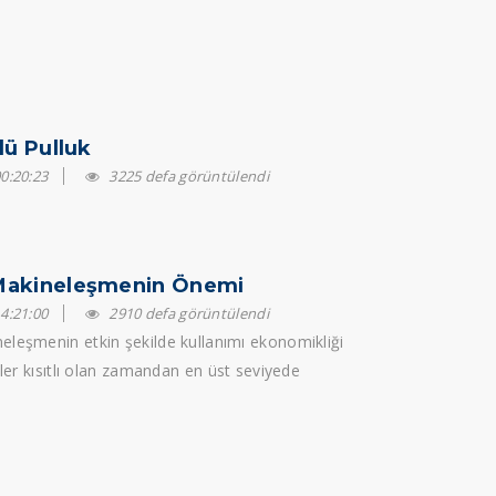
lü Pulluk
0:20:23
3225 defa görüntülendi
Makineleşmenin Önemi
4:21:00
2910 defa görüntülendi
leşmenin etkin şekilde kullanımı ekonomikliği
eler kısıtlı olan zamandan en üst seviyede
ağlar. Başka bir ifadeyle söylemek gerekirse
endisi...