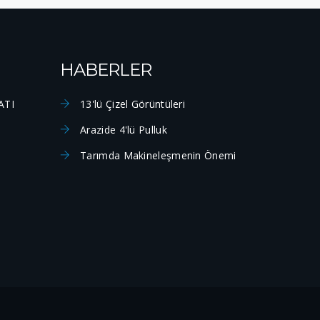
HABERLER
ATI
13'lü Çizel Görüntüleri
Arazide 4'lü Pulluk
Tarımda Makineleşmenin Önemi