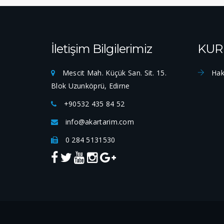
İletişim Bilgilerimiz
KUR
Mescit Mah. Küçük San. Sit. 15.
Hak
Blok Uzunköprü, Edirne
+90532 435 84 52
info@akartarim.com
0 284 5131530