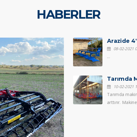
HABERLER
Arazide 4'
08-02-2021 0
...
Tarımda 
10-02-2021 1
Tarımda makine
arttırır. Makin
yararlanmayı s
makineleşme, k