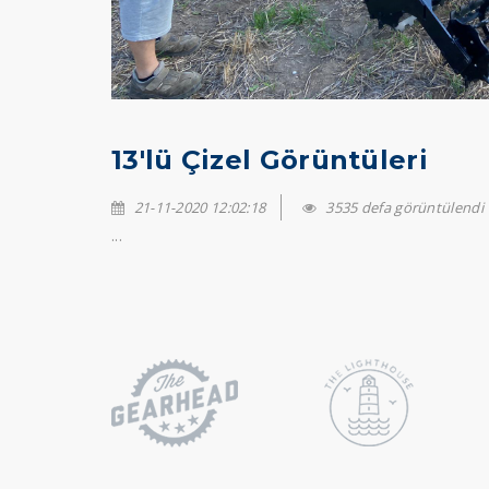
13'lü Çizel Görüntüleri
21-11-2020 12:02:18
3535 defa görüntülendi
...