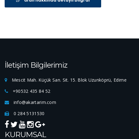
ürün hakkında detaylı bilgi al
İletişim Bilgilerimiz
Mescit Mah. Küçük San. Sit. 15. Blok Uzunköprü, Edirne
+90532 435 84 52
info@akartarim.com
0 284 5131530
KURUMSAL