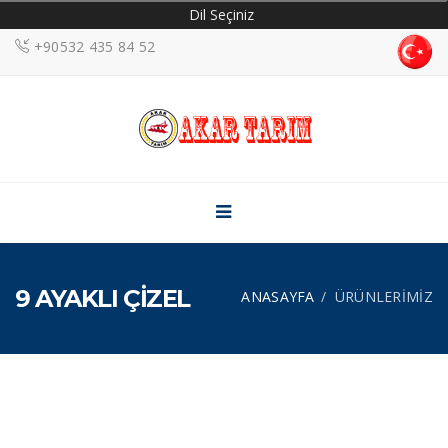
Dil Seçiniz
+90532 435 84 52
ANASAYFA
KURUMSAL
ÜRÜNLERİMİZ
HABERLER
HİZMETLER
GALERİ
9 AYAKLI ÇİZEL
ANASAYFA
ÜRÜNLERİMİZ
İLETİŞİM
Sosyal Medya