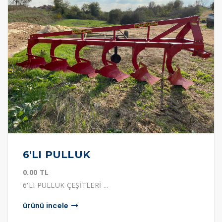
6'LI PULLUK
0.00 TL
6'LI PULLUK ÇEŞİTLERİ ...
ürünü i̇ncele