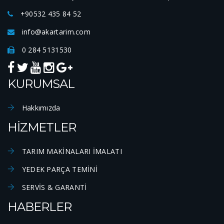
+90532 435 84 52
info@akartarim.com
0 284 5131530
KURUMSAL
Hakkımızda
HİZMETLER
TARIM MAKİNALARI İMALATI
YEDEK PARÇA TEMİNİ
SERVİS & GARANTİ
HABERLER