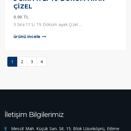
ÇİZEL
0.00 TL
3 Sıra 11'Li T9 Döküm ayak Çizel ...
ürünü i̇ncele
1
2
3
4
İletişim Bilgilerimiz
Mescit Mah. Küçük San. Sit. 15. Blok Uzunköprü, Edirne