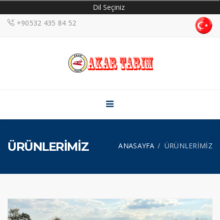
Dil Seçiniz
+90532 435 84 52
ANASAYFA
KURUMSAL
ÜRÜNLERİMİZ
HABERLER
HİZMETLER
GALERİ
ÜRÜNLERİMİZ
ANASAYFA
ÜRÜNLERİMİZ
İLETİŞİM
Sosyal Medya